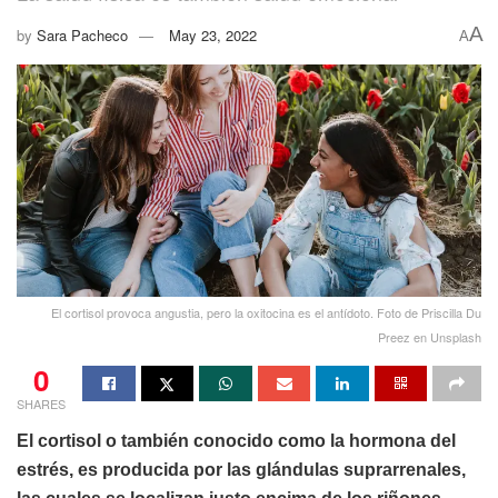
A
by
Sara Pacheco
May 23, 2022
A
El cortisol provoca angustia, pero la oxitocina es el antídoto. Foto de Priscilla Du
Preez en Unsplash
0
SHARES
El cortisol o también conocido como la hormona del
estrés, es producida por las glándulas suprarrenales,