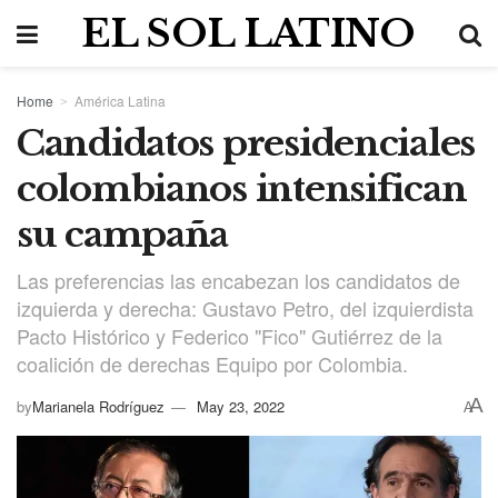
EL SOL LATINO
Home
América Latina
Candidatos presidenciales
colombianos intensifican
su campaña
Las preferencias las encabezan los candidatos de
izquierda y derecha: Gustavo Petro, del izquierdista
Pacto Histórico y Federico "Fico" Gutiérrez de la
coalición de derechas Equipo por Colombia.
A
by
Marianela Rodríguez
May 23, 2022
A