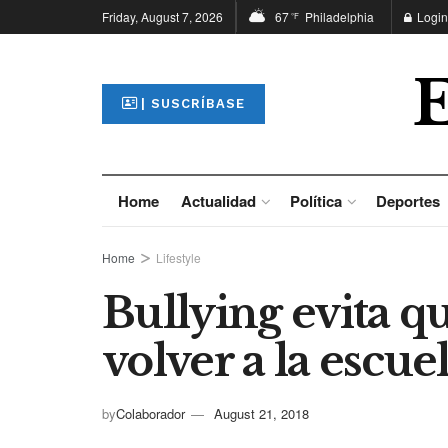
Friday, August 7, 2026
67
Philadelphia
Login
°F
| SUSCRÍBASE
Home
Actualidad
Política
Deportes
Home
Lifestyle
Bullying evita q
volver a la escue
by
Colaborador
August 21, 2018