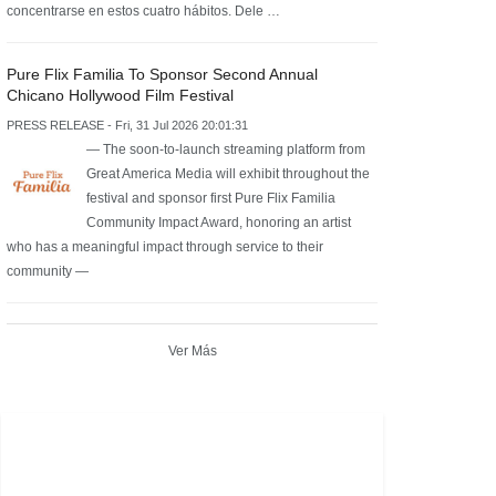
concentrarse en estos cuatro hábitos. Dele …
Pure Flix Familia To Sponsor Second Annual
Chicano Hollywood Film Festival
PRESS RELEASE - Fri, 31 Jul 2026 20:01:31
— The soon-to-launch streaming platform from
Great America Media will exhibit throughout the
festival and sponsor first Pure Flix Familia
Community Impact Award, honoring an artist
who has a meaningful impact through service to their
community —
Ver Más