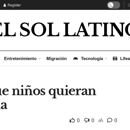
Register
EL SOL LATIN
Entretenimiento
Migración
Tecnología
Lifes
ue niños quieran
la
0
0
0
A
A