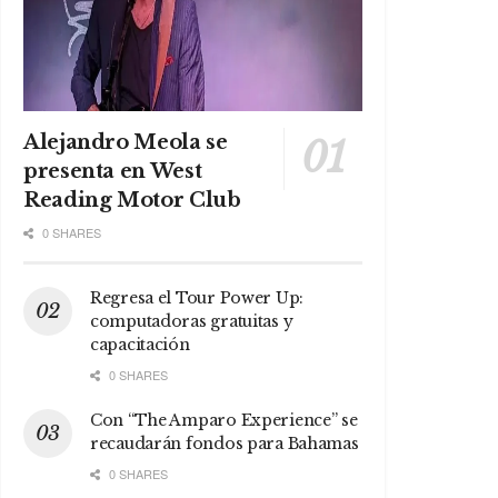
Alejandro Meola se
presenta en West
Reading Motor Club
0 SHARES
Regresa el Tour Power Up:
computadoras gratuitas y
capacitación
0 SHARES
Con “The Amparo Experience” se
recaudarán fondos para Bahamas
0 SHARES