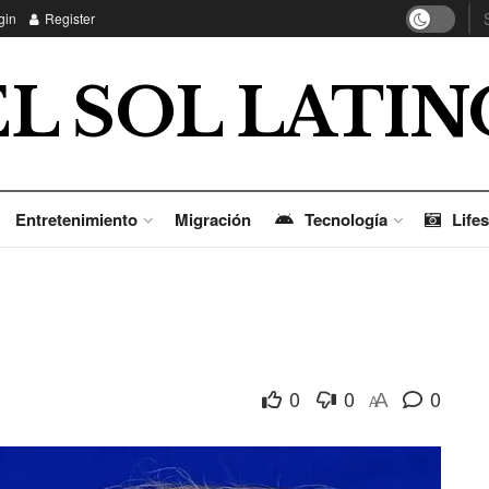
gin
Register
EL SOL LATIN
Entretenimiento
Migración
Tecnología
Lifes
0
0
0
A
A