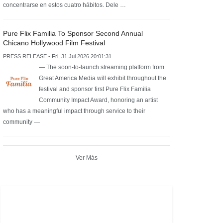
concentrarse en estos cuatro hábitos. Dele …
Pure Flix Familia To Sponsor Second Annual
Chicano Hollywood Film Festival
PRESS RELEASE - Fri, 31 Jul 2026 20:01:31
— The soon-to-launch streaming platform from
Great America Media will exhibit throughout the
festival and sponsor first Pure Flix Familia
Community Impact Award, honoring an artist
who has a meaningful impact through service to their
community —
Ver Más