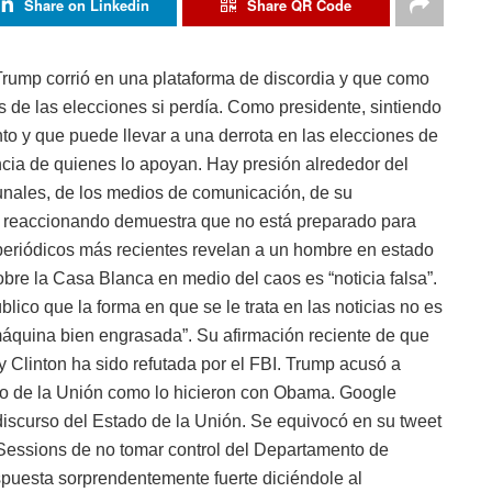
Share on Linkedin
Share QR Code
ump corrió en una plataforma de discordia y que como
 de las elecciones si perdía. Como presidente, sintiendo
o y que puede llevar a una derrota en las elecciones de
cia de quienes lo apoyan. Hay presión alrededor del
ibunales, de los medios de comunicación, de su
tá reaccionando demuestra que no está preparado para
os periódicos más recientes revelan a un hombre en estado
obre la Casa Blanca en medio del caos es “noticia falsa”.
blico que la forma en que se le trata en las noticias no es
quina bien engrasada”. Su afirmación reciente de que
ry Clinton ha sido refutada por el FBI. Trump acusó a
o de la Unión como lo hicieron con Obama. Google
discurso del Estado de la Unión. Se equivocó en su tweet
 Sessions de no tomar control del Departamento de
spuesta sorprendentemente fuerte diciéndole al