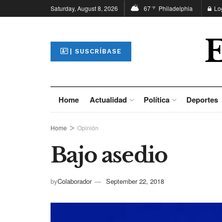
Saturday, August 8, 2026
67
Philadelphia
Lo
°F
| SUSCRÍBASE
Home
Actualidad
Política
Deportes
Home
Opinión
Bajo asedio
by
Colaborador
September 22, 2018