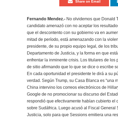
Share on Email
Fernando Mendez.-
No olvidemos que Donald Tr
candidato amenazó con no aceptar los resultados
que el descontento con su gobierno va en aument
mitad de período, está amenazando con la violen
presidente, de su propio equipo legal, de los tr
Departamento de Justicia, y la forma en que es
enfrentar la inminente crisis. Los titulares de l
de sitio afirmando que lo que se dice o escribe s
En cada oportunidad el presidente le dirá a su pú
verdad. Según Trump, su Casa Blanca es “una má
China intervino los correos electrónicos de Hilla
Google de no promocionar su discurso del Estad
respondió que efectivamente habían cubierto el 
sobre Sudáfrica. Luego acusó al Fiscal General
Justicia, solo para que Sessions emitiera una re