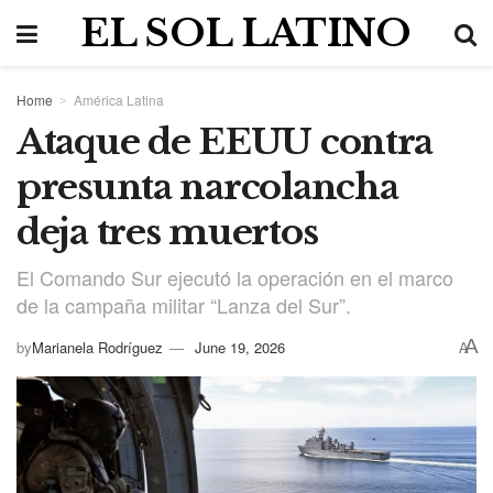
EL SOL LATINO
Home
América Latina
Ataque de EEUU contra
presunta narcolancha
deja tres muertos
El Comando Sur ejecutó la operación en el marco
de la campaña militar “Lanza del Sur”.
A
by
Marianela Rodríguez
June 19, 2026
A