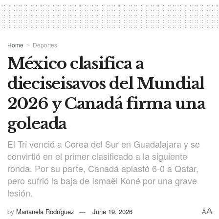
Home
Deportes
México clasifica a
dieciseisavos del Mundial
2026 y Canadá firma una
goleada
El Tri venció a Corea del Sur en Guadalajara y se
convirtió en el primer clasificado a la siguiente
ronda. Por su parte, Canadá aplastó 6-0 a Qatar,
pero sufrió la baja de Ismaël Koné por una grave
lesión.
A
by
Marianela Rodríguez
June 19, 2026
A