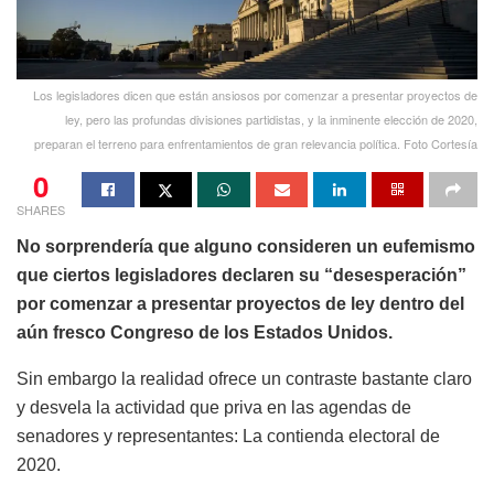
Los legisladores dicen que están ansiosos por comenzar a presentar proyectos de
ley, pero las profundas divisiones partidistas, y la inminente elección de 2020,
preparan el terreno para enfrentamientos de gran relevancia política. Foto Cortesía
0
SHARES
No sorprendería que alguno consideren un eufemismo
que ciertos legisladores declaren su “desesperación”
por comenzar a presentar proyectos de ley dentro del
aún fresco Congreso de los Estados Unidos.
Sin embargo la realidad ofrece un contraste bastante claro
y desvela la actividad que priva en las agendas de
senadores y representantes: La contienda electoral de
2020.