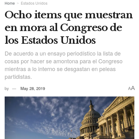
Home
Estados Unidos
Ocho items que muestran
en mora al Congreso de
los Estados Unidos
De acuerdo a un ensayo periodístico la lista de
cosas por hacer se amontona para el Congreso
mientras a lo interno se desgastan en peleas
partidistas.
A
by
May 28, 2019
A