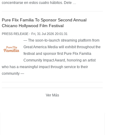
concentrarse en estos cuatro hábitos. Dele …
Pure Flix Familia To Sponsor Second Annual
Chicano Hollywood Film Festival
PRESS RELEASE - Fri, 31 Jul 2026 20:01:31
— The soon-to-launch streaming platform from
Great America Media will exhibit throughout the
festival and sponsor first Pure Flix Familia
Community Impact Award, honoring an artist
who has a meaningful impact through service to their
community —
Ver Más