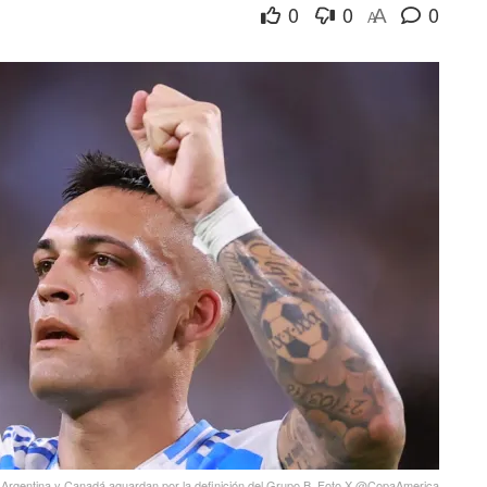
0
0
0
A
A
ón, Argentina y Canadá aguardan por la definición del Grupo B. Foto X @CopaAmerica