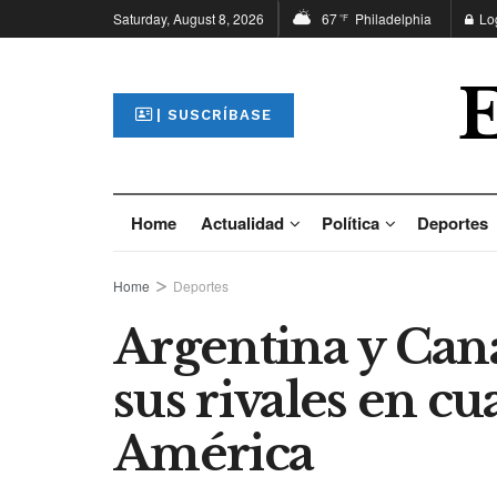
Saturday, August 8, 2026
67
Philadelphia
Lo
°F
| SUSCRÍBASE
Home
Actualidad
Política
Deportes
Home
Deportes
Argentina y Cana
sus rivales en c
América