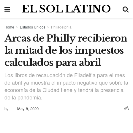
EL SOL LATINO
Home
Estados Unidos
Philadelphia
Arcas de Philly recibieron
la mitad de los impuestos
calculados para abril
Los libros de recaudación de Filadelfia para el mes
de abril ya muestra el impacto negativo que sobre la
economía de la Ciudad tiene y tendrá la presencia
de la pandemia.
A
by
May 8, 2020
A