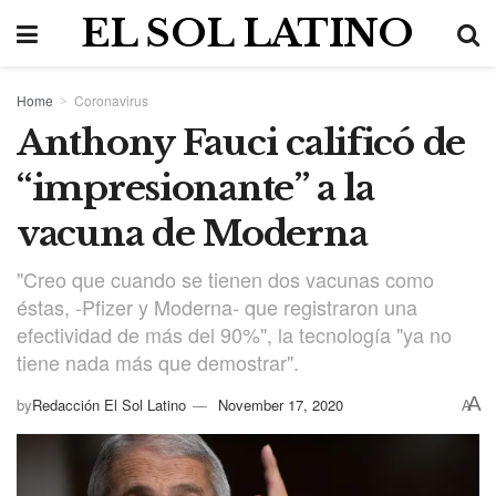
EL SOL LATINO
Home
Coronavirus
Anthony Fauci calificó de
“impresionante” a la
vacuna de Moderna
"Creo que cuando se tienen dos vacunas como
éstas, -Pfizer y Moderna- que registraron una
efectividad de más del 90%", la tecnología "ya no
tiene nada más que demostrar".
A
by
Redacción El Sol Latino
November 17, 2020
A