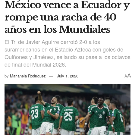
México vence a Ecuador y
rompe una racha de 40
años en los Mundiales
El Tri de Javier Aguirre derrotó 2-0 a los
suramericanos en el Estadio Azteca con goles de
Quiñones y Jiménez, sellando su pase a los octavos
de final del Mundial 2026.
A
by
Marianela Rodríguez
July 1, 2026
A