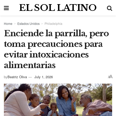
EL SOL LATINO
Home
Estados Unidos
Philadelphia
Enciende la parrilla, pero
toma precauciones para
evitar intoxicaciones
alimentarias
A
by
Beatriz Oliva
July 1, 2026
A