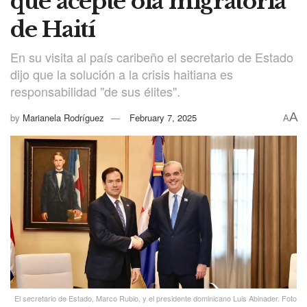
que acepte ola migratoria
de Haití
En su visita al país caribeño el secretario de Estado
dijo que la solución a la crisis haitiana es
responsabilidad "de sus élites".
A
by
Marianela Rodríguez
February 7, 2025
A
El secretario de Estado, Marco Rubio, y el presidente dominicano Luis Abinader. Foto