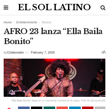
EL SOL LATINO
Home
Entretenimiento
Música
AFRO 23 lanza “Ella Baila
Bonito”
A
by
Colaborador
February 7, 2025
A
"Ella Baila Bonito" llega en un momento cumbre en la salsa. Foto IG @soyafro23