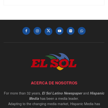
ACERCA DE NOSOTROS
For more than 32 years,
El Sol Latino Newspaper
and
Hispanic
Media
has been a media leader.
Adapting to the changing media market, Hispanic Media has