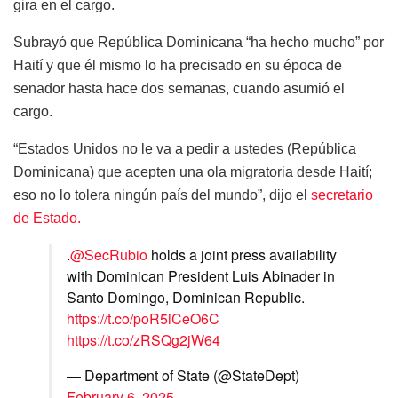
gira en el cargo.
Subrayó que República Dominicana “ha hecho mucho” por
Haití y que él mismo lo ha precisado en su época de
senador hasta hace dos semanas, cuando asumió el
cargo.
“Estados Unidos no le va a pedir a ustedes (República
Dominicana) que acepten una ola migratoria desde Haití;
eso no lo tolera ningún país del mundo”, dijo el
secretario
de Estado.
.
@SecRubio
holds a joint press availability
with Dominican President Luis Abinader in
Santo Domingo, Dominican Republic.
https://t.co/poR5iCeO6C
https://t.co/zRSQg2jW64
— Department of State (@StateDept)
February 6, 2025