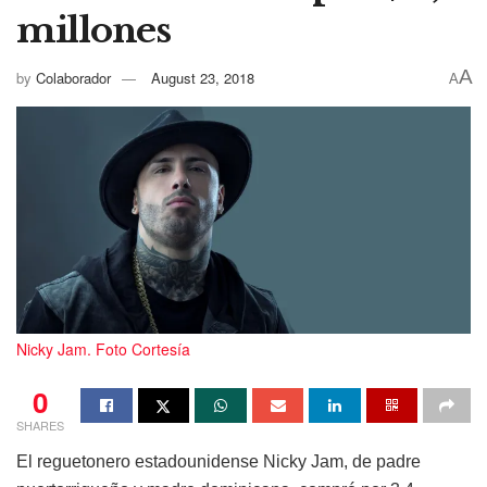
millones
A
by
Colaborador
August 23, 2018
A
Nicky Jam. Foto Cortesía
0
SHARES
El reguetonero estadounidense Nicky Jam, de padre